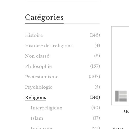
Catégories
(146)
Histoire
(4)
Histoire des religions
(2)
Non classé
(157)
Philosophie
(307)
Protestantisme
(5)
Psychologie
(146)
Religions
(50)
Interreligieux
Œ
(17)
Islam
(25)
Judaïsme