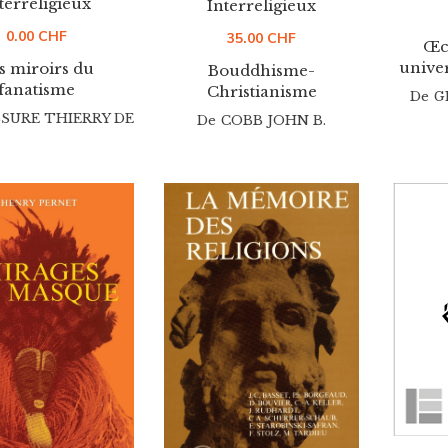
terreligieux
Interreligieux
0.00
CHF
35.00
CHF
Œc
univer
s miroirs du
Bouddhisme-
fanatisme
Christianisme
De
G
SURE THIERRY DE
De
COBB JOHN B.