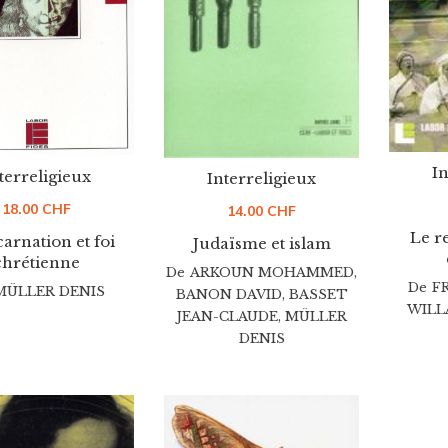
In
terreligieux
Interreligieux
18.00
CHF
14.00
CHF
Le r
arnation et foi
Judaïsme et islam
chrétienne
De
ARKOUN MOHAMMED
,
De
F
MÜLLER DENIS
BANON DAVID
,
BASSET
WILL
JEAN-CLAUDE
,
MÜLLER
DENIS