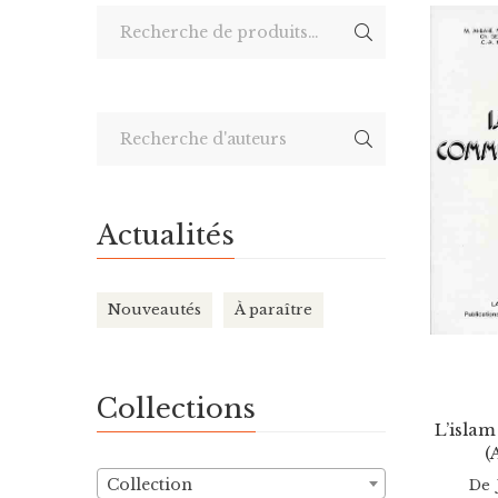
au
plus
ancien
Actualités
Nouveautés
À paraître
Collections
L’isla
(
Collection
De