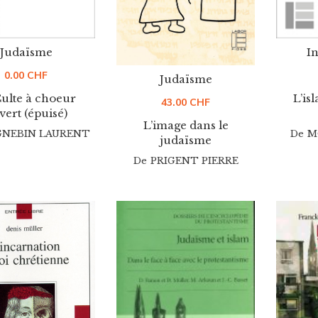
Judaïsme
In
0.00
CHF
Judaïsme
ulte à choeur
L’isl
43.00
CHF
vert (épuisé)
L’image dans le
NEBIN LAURENT
De
M
judaïsme
De
PRIGENT PIERRE