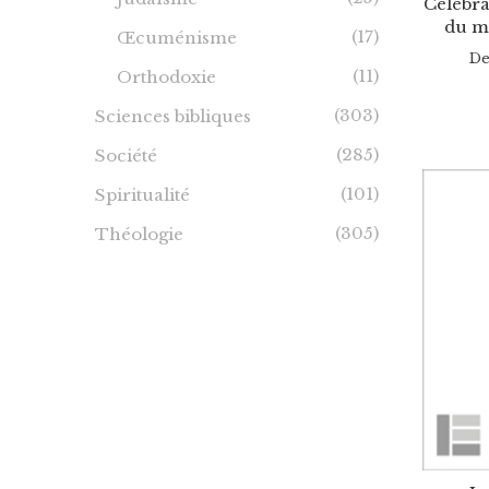
Célébr
du ma
(17)
Œcuménisme
D
(11)
Orthodoxie
(303)
Sciences bibliques
(285)
Société
(101)
Spiritualité
(305)
Théologie