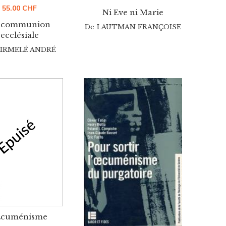
55.00
CHF
Ni Eve ni Marie
 communion
De
LAUTMAN FRANÇOISE
ecclésiale
IRMELÉ ANDRÉ
cuménisme