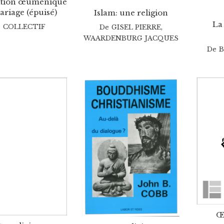
ation œuménique
riage (épuisé)
Islam: une religion
La
e
COLLECTIF
De
GISEL PIERRE
,
WAARDENBURG JACQUES
De
B
Œ