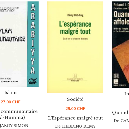
Islam
In
Société
27.00
CHF
29.00
CHF
m communautaire
Quand l
Al-Humma)
L’Espérance malgré tout
De
CAM
JARGY SIMON
De
HEBDING RÉMY