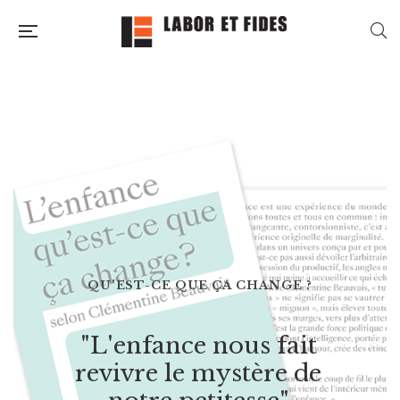
QU'EST-CE QUE ÇA CHANGE ?
"
L
'
e
n
f
a
n
c
e
n
o
u
s
f
a
i
t
r
e
v
i
v
r
e
l
e
m
y
s
t
è
r
e
d
e