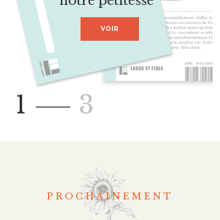
n
o
t
r
e
p
e
t
i
t
e
s
s
e
"
VOIR
1
3
PROCHAINEMENT