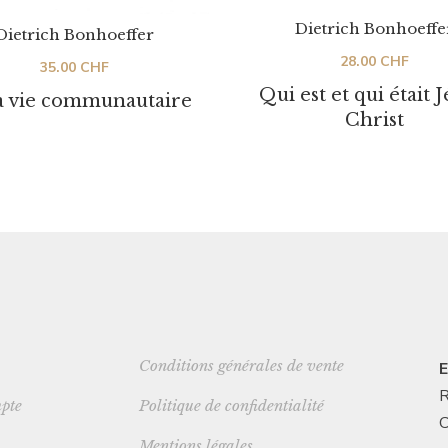
Dietrich Bonhoeffe
Dietrich Bonhoeffer
28.00
CHF
35.00
CHF
Qui est et qui était J
a vie communautaire
Christ
Conditions générales de vente
E
R
pte
Politique de confidentialité
C
Mentions légales