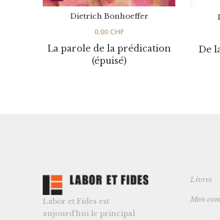
Dietrich Bonhoeffer
0.00
CHF
La parole de la prédication
De l
(épuisé)
Livres
Mon com
Labor et Fides est
aujourd’hui le principal