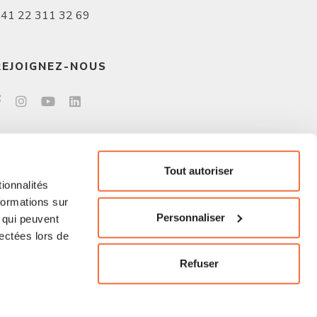
41 22 311 32 69
REJOIGNEZ-NOUS
Tout autoriser
ionnalités
formations sur
Personnaliser
, qui peuvent
lectées lors de
Refuser
et Fides SA. Tout droits réservés. Made by
Procab Studio