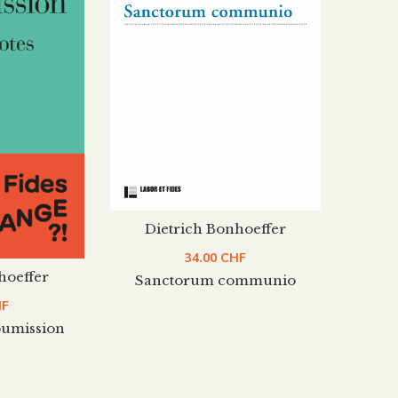
Dietrich Bonhoeffer
Di
34.00
CHF
hoeffer
Sanctorum communio
HF
soumission