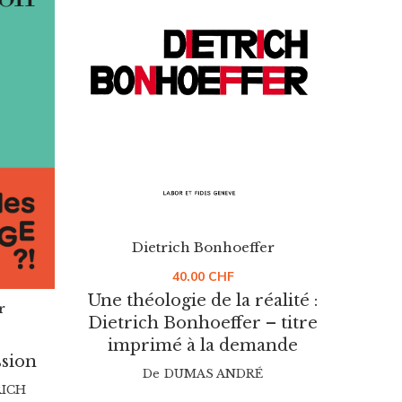
Dietrich Bonhoeffer
40.00
CHF
Une théologie de la réalité :
L
r
Dietrich Bonhoeffer – titre
De
imprimé à la demande
ssion
De
DUMAS ANDRÉ
RICH