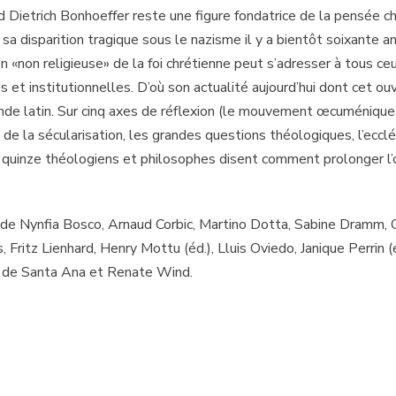
 Dietrich Bonhoeffer reste une figure fondatrice de la pensée c
a disparition tragique sous le nazisme il y a bientôt soixante a
n «non religieuse» de la foi chrétienne peut s’adresser à tous ce
es et institutionnelles. D’où son actualité aujourd’hui dont cet o
onde latin. Sur cinq axes de réflexion (le mouvement œcuménique,
n de la sécularisation, les grandes questions théologiques, l’ecclé
, quinze théologiens et philosophes disent comment prolonger l’
 de Nynfia Bosco, Arnaud Corbic, Martino Dotta, Sabine Dramm, C
, Fritz Lienhard, Henry Mottu (éd.), Lluis Oviedo, Janique Perrin (
o de Santa Ana et Renate Wind.