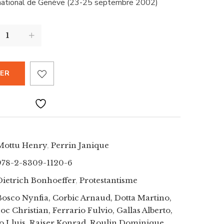
rnational de Genève (23-25 septembre 2002)
IER
Mottu Henry
,
Perrin Janique
978-2-8309-1120-6
Dietrich Bonhoeffer
,
Protestantisme
Bosco Nynfia, Corbic Arnaud, Dotta Martino,
Christian, Ferrario Fulvio, Gallas Alberto,
o Lluis, Raiser Konrad, Roulin Dominique,