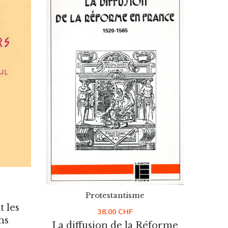
Protestantisme
t les
Les
38.00
CHF
ns
d
La diffusion de la Réforme
en France
De
HIGMAN FRANCIS