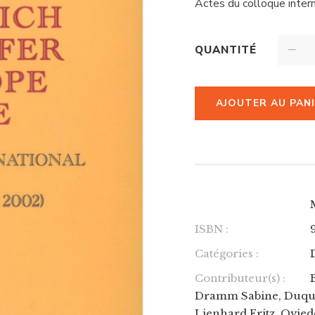
Actes du colloque inte
QUANTITÉ
AJOUTER AU PAN
ISBN :
Catégories :
Contributeur(s) :
Dramm Sabine, Duquoc 
Lienhard Fritz, Ovied