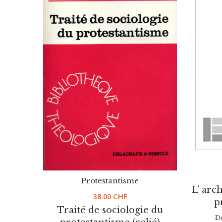
Protestantisme
L’ arc
38.00
CHF
p
Traité de sociologie du
D
protestantisme (relié)
De
MEHL ROGER