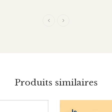
Protestantisme
32.00
CHF
41.00
CHF
 au risque de
Confessions de foi réformées
engagement
contemporaines – Titre
imprimé à la demande
Produits similaires