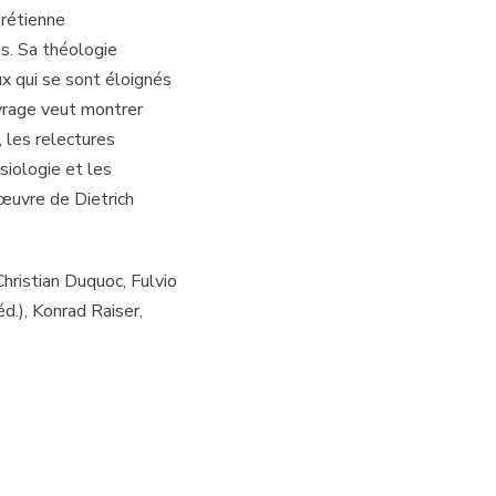
hrétienne
ns. Sa théologie
ux qui se sont éloignés
uvrage veut montrer
 les relectures
siologie et les
œuvre de Dietrich
hristian Duquoc, Fulvio
éd.), Konrad Raiser,