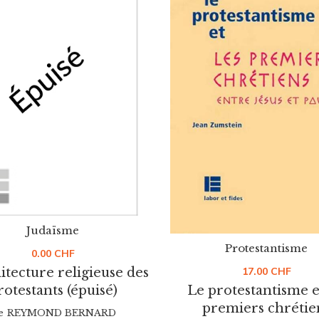
Judaïsme
Protestantisme
0.00
CHF
hitecture religieuse des
17.00
CHF
rotestants (épuisé)
Le protestantisme e
premiers chrétie
e
REYMOND BERNARD
De
ZUMSTEIN JEAN