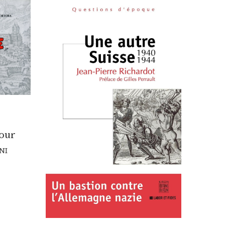
our
NI