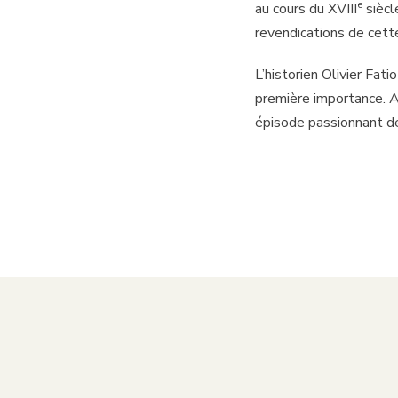
e
au cours du XVIII
siècl
revendications de cett
L’historien Olivier Fati
première importance. A
épisode passionnant de