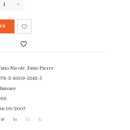
IER
Fatio Nicole
,
Fatio Pierre
978-2-8309-1242-5
Histoire
266
04/09/2007