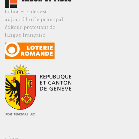
Labor et Fides est
aujourd’hui le principal
éditeur protestant de
langue française.
Livres