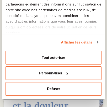
partageons également des informations sur l'utilisation de
notre site avec nos partenaires de médias sociaux, de
publicité et d'analyse, qui peuvent combiner celles-ci
Tripet Arnaud
avec d'autres informations que vous leur avez fournies
ou qu'ils ont collectées lors de votre utilisation de leurs
"Arnaud Tripet, auteur de nombreux essais sur
services.
l’Italie et la poésie, est professeur honoraire de
Afficher les détails
littérature de l’Université de Lausanne."
Tout autoriser
Personnaliser
Refuser