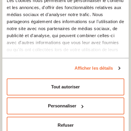
Les cookies nous permettent de personnaliser le contenu
et les annonces, d'offrir des fonctionnalités relatives aux
médias sociaux et d'analyser notre trafic. Nous
partageons également des informations sur l'utilisation de
notre site avec nos partenaires de médias sociaux, de
publicité et d'analyse, qui peuvent combiner celles-ci
avec d'autres informations que vous leur avez fournies
Lanoir Corinne
ou qu'ils ont collectées lors de votre utilisation de leurs
services.
"Corinne Lanoir a travaillé comme bibliste pour
l'Eglise évangélique luthérienne de France puis
Afficher les détails
pour l'Eglise réformée de France. Elle a également
enseigné les disciplines bibliques à la Faculté de
Tout autoriser
théologie de Managua (Nicaragua). Elle assure à
l’IPT Paris les cours d’Ancien Testament et la
Personnaliser
coordination des cours d’hébreu depuis septembre
2010; elle est également doyenne depuis juin
2013."
Refuser