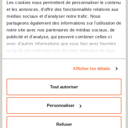
Les cookies nous permettent de personnaliser le contenu
et les annonces, d'offrir des fonctionnalités relatives aux
médias sociaux et d'analyser notre trafic. Nous
partageons également des informations sur l'utilisation de
Nocquet Dany
notre site avec nos partenaires de médias sociaux, de
publicité et d'analyse, qui peuvent combiner celles-ci
"Dany Nocquet est professeur émérite de l’Institut
avec d'autres informations que vous leur avez fournies
protestant de théologie où il a enseigné l’Ancien
ou qu'ils ont collectées lors de votre utilisation de leurs
services.
Testament de 2006 à 2022. Il est membre du
Centre de recherches interdisciplinaires en sciences
Afficher les détails
humaines et sociales (Université Paul Valéry,
Montpellier), et d’une unité de recherche au sein de
Tout autoriser
l’European Association of Biblical Studies."
Personnaliser
Refuser