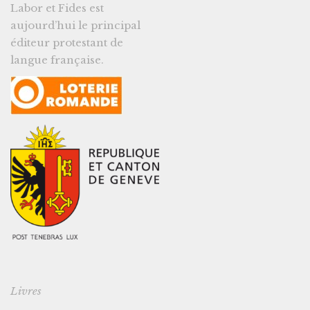
Labor et Fides est
aujourd’hui le principal
éditeur protestant de
langue française.
Livres