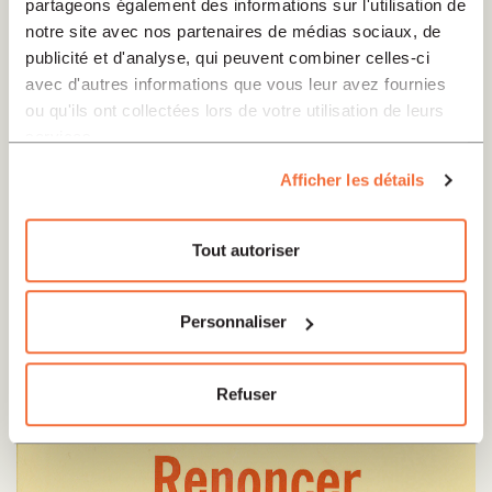
partageons également des informations sur l'utilisation de
Espagne; il habite actuellement en Avignon. Outre
notre site avec nos partenaires de médias sociaux, de
son parcours en littérature, il est psycho-
publicité et d'analyse, qui peuvent combiner celles-ci
avec d'autres informations que vous leur avez fournies
anthropologue des religions, a été président de
ou qu'ils ont collectées lors de votre utilisation de leurs
l'Association internationale d'études médico-
services.
psychologiques et religieuses (AIEMPR) de 2003 à
Afficher les détails
2006, et doyen de faculté."
Tout autoriser
Personnaliser
Refuser