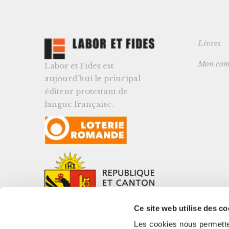
Livres
Mon com
Labor et Fides est
aujourd’hui le principal
éditeur protestant de
langue française.
Ce site web utilise des co
Les cookies nous permetten