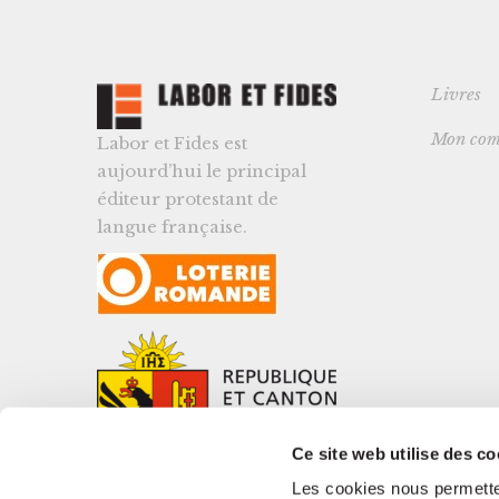
Livres
Mon com
Labor et Fides est
aujourd’hui le principal
éditeur protestant de
langue française.
Ce site web utilise des co
Les cookies nous permetten