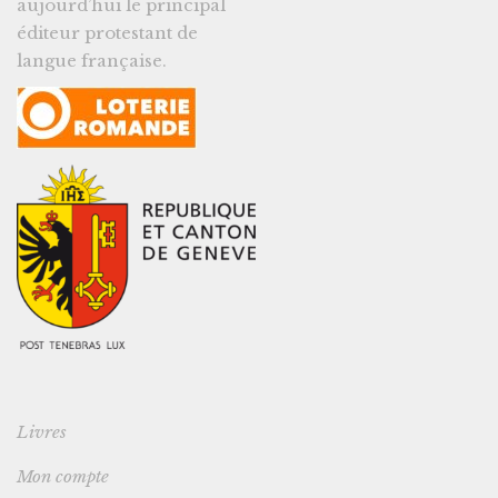
aujourd’hui le principal
éditeur protestant de
langue française.
Livres
Mon compte