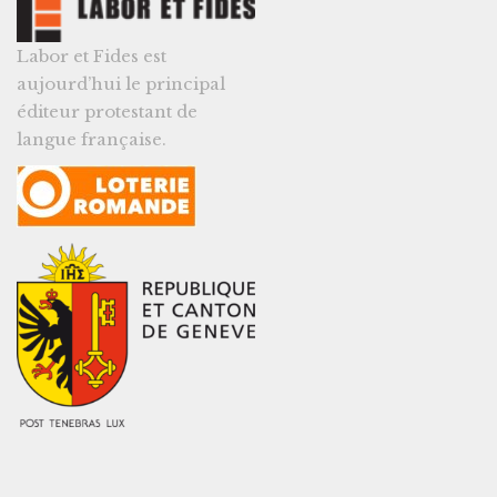
Labor et Fides est
aujourd’hui le principal
éditeur protestant de
langue française.