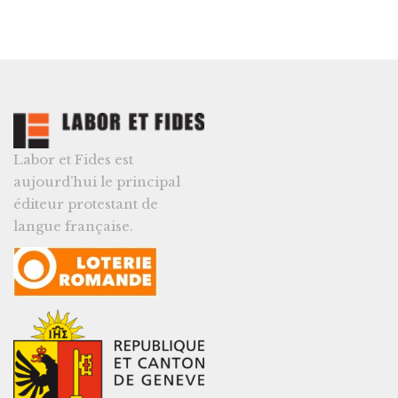
Labor et Fides est
aujourd’hui le principal
éditeur protestant de
langue française.