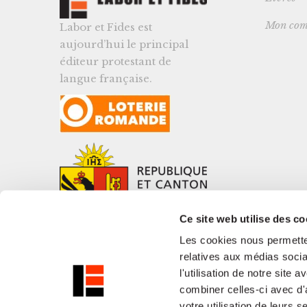
Mon com
Labor et Fides est
aujourd’hui le principal
éditeur protestant de
langue française.
Ce site web utilise des co
Les cookies nous permetten
relatives aux médias socia
l'utilisation de notre site
combiner celles-ci avec d'
votre utilisation de leurs s