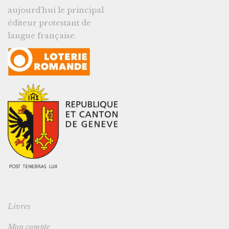
aujourd’hui le principal
éditeur protestant de
langue française.
Livres
Mon compte