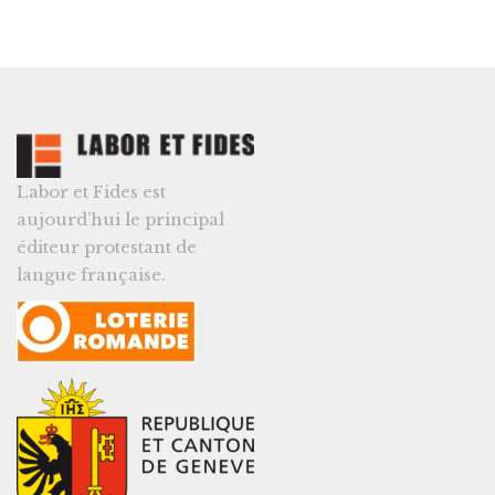
Labor et Fides est
aujourd’hui le principal
éditeur protestant de
langue française.