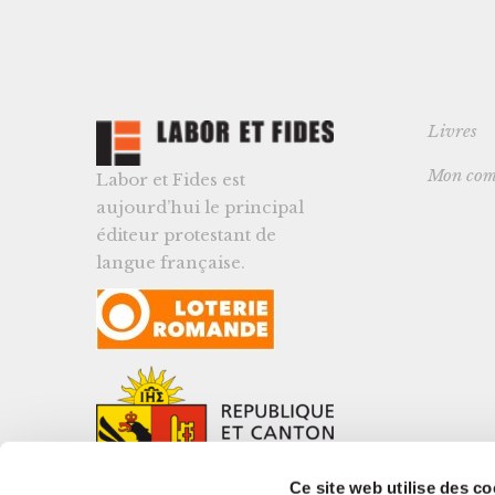
Livres
Mon com
Labor et Fides est
aujourd’hui le principal
éditeur protestant de
langue française.
Ce site web utilise des co