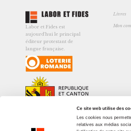
Livres
Mon com
Labor et Fides est
aujourd’hui le principal
éditeur protestant de
langue française.
Ce site web utilise des co
Les cookies nous permetten
relatives aux médias socia