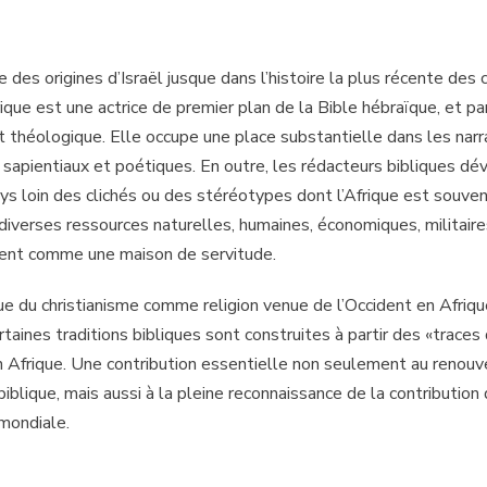
ire des origines d’Israël jusque dans l’histoire la plus récente de
frique est une actrice de premier plan de la Bible hébraïque, et p
et théologique. Elle occupe une place substantielle dans les narr
s, sapientiaux et poétiques. En outre, les rédacteurs bibliques d
ays loin des clichés ou des stéréotypes dont l’Afrique est souven
diverses ressources naturelles, humaines, économiques, militaires
ment comme une maison de servitude.
çue du christianisme comme religion venue de l’Occident en Afriq
taines traditions bibliques sont construites à partir des «trace
 Afrique. Une contribution essentielle non seulement au renou
iblique, mais aussi à la pleine reconnaissance de la contribution d
 mondiale.