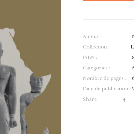
Auteur :
Collection :
L
ISBN :
Catégories :
Nombre de pages :
Date de publication :
Share