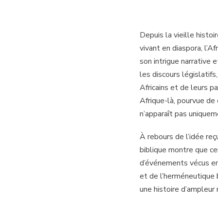
Depuis la vieille histo
vivant en diaspora, l’A
son intrigue narrative 
les discours législatif
Africains et de leurs p
Afrique-là, pourvue de 
n’apparaît pas unique
À rebours de l’idée re
biblique montre que cer
d’événements vécus en
et de l’herméneutique b
une histoire d’ampleur