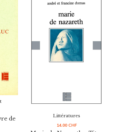
t
Littératures
vre de
14.00
CHF
Int