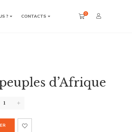
0
US ?
CONTACTS
 peuples d’Afrique
IER