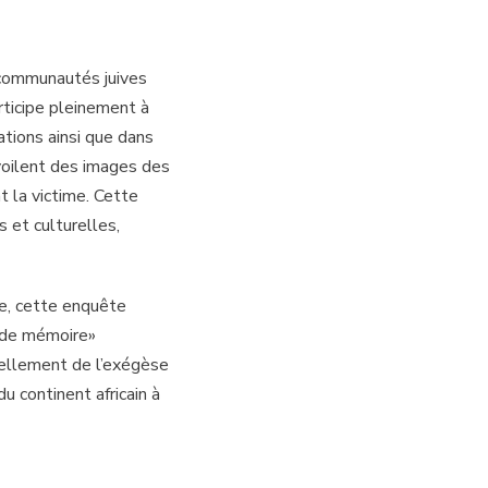
s communautés juives
articipe pleinement à
ations ainsi que dans
évoilent des images des
t la victime. Cette
 et culturelles,
ue, cette enquête
s de mémoire»
vellement de l’exégèse
u continent africain à