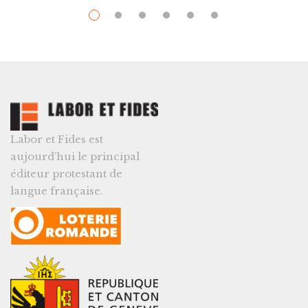
Labor et Fides est
aujourd’hui le principal
éditeur protestant de
langue française.