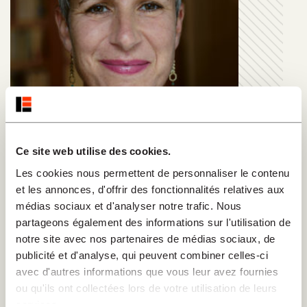
Ce site web utilise des cookies.
Les cookies nous permettent de personnaliser le contenu
et les annonces, d'offrir des fonctionnalités relatives aux
Muller-Colard Marion
médias sociaux et d'analyser notre trafic. Nous
partageons également des informations sur l'utilisation de
"Marion Muller-Colard est écrivaine et
notre site avec nos partenaires de médias sociaux, de
théologienne protestante. Elle a été aumônier
publicité et d'analyse, qui peuvent combiner celles-ci
d’hôpital avant de se consacrer entièrement à
avec d'autres informations que vous leur avez fournies
l’écriture. Ancienne chroniqueuse dans la rubrique
ou qu'ils ont collectées lors de votre utilisation de leurs
spirituelle du journal "Réforme", elle a publié entre
services.