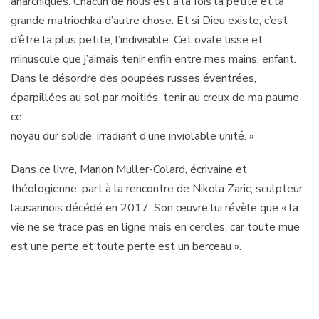
anarchiques. Chacun de nous est à la fois la petite et la
grande matriochka d’autre chose. Et si Dieu existe, c’est
d’être la plus petite, l’indivisible. Cet ovale lisse et
minuscule que j’aimais tenir enfin entre mes mains, enfant.
Dans le désordre des poupées russes éventrées,
éparpillées au sol par moitiés, tenir au creux de ma paume
ce
noyau dur solide, irradiant d’une inviolable unité. »
Dans ce livre, Marion Muller-Colard, écrivaine et
théologienne, part à la rencontre de Nikola Zaric, sculpteur
lausannois décédé en 2017. Son œuvre lui révèle que « la
vie ne se trace pas en ligne mais en cercles, car toute mue
est une perte et toute perte est un berceau ».