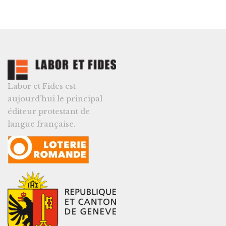
Labor et Fides est
aujourd’hui le principal
éditeur protestant de
langue française.