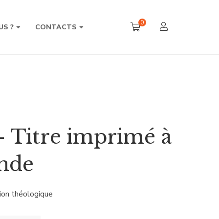
0
US ?
CONTACTS
– Titre imprimé à
nde
xion théologique