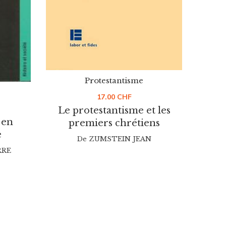
Protestantisme
17.00
CHF
Le protestantisme et les
 en
premiers chrétiens
Ac
e
Bo
De
ZUMSTEIN JEAN
RRE
De