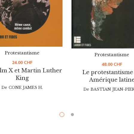
Protestantisme
Protestantisme
24.00
CHF
48.00
CHF
lm X et Martin Luther
Le protestantisme
King
Amérique latin
De
CONE JAMES H.
De
BASTIAN JEAN-PIE