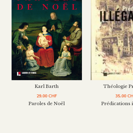
Théologie P
Karl Barth
35.00
C
29.00
CHF
Prédications i
Paroles de Noël