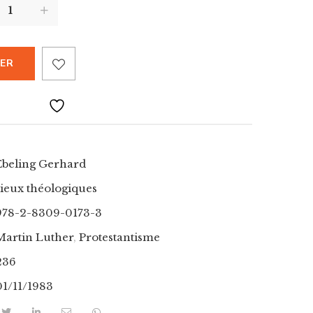
IER
Ebeling Gerhard
ieux théologiques
978-2-8309-0173-3
Martin Luther
,
Protestantisme
236
01/11/1983