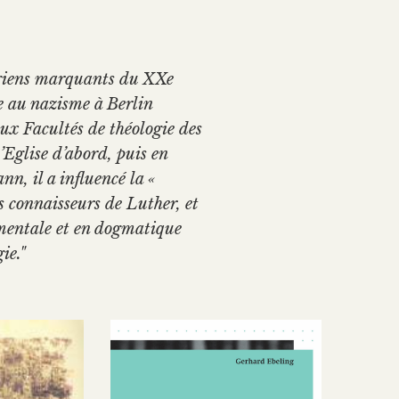
ogiens marquants du XXe
ée au nazisme à Berlin
aux Facultés de théologie des
’Eglise d’abord, puis en
n, il a influencé la «
s connaisseurs de Luther, et
mentale et en dogmatique
ie."