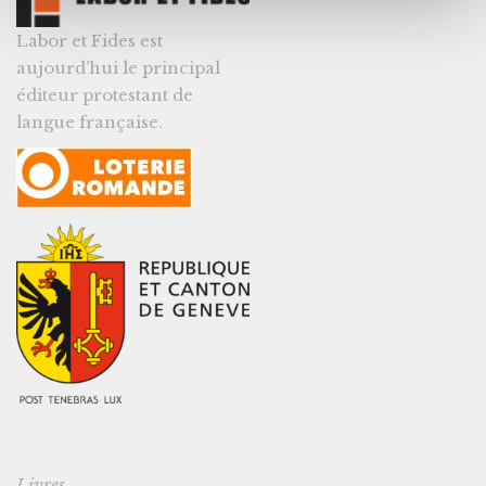
Labor et Fides est
aujourd’hui le principal
éditeur protestant de
langue française.
Livres