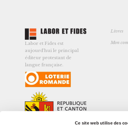
Livres
Mon com
Labor et Fides est
aujourd’hui le principal
éditeur protestant de
langue française.
Ce site web utilise des co