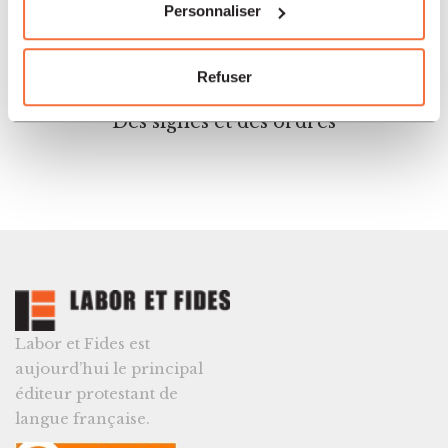
Personnaliser
Société
Refuser
39.00
CHF
Des signes et des ordres
Labor et Fides est
aujourd’hui le principal
éditeur protestant de
langue française.