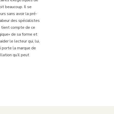
ntaires exégétiques de
it beaucoup. Il se
urs sans avoir la pré­
 labeur des spécialistes
l tient compte de ce
gique» de sa forme et
der le lecteur qui, lui,
ui porte la marque de
lation qu’il peut