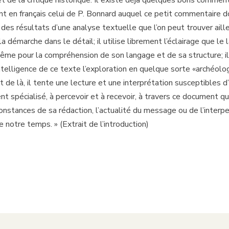
et de la critique historique. Il existe déjà quelques bons comme
t en français celui de P. Bonnard auquel ce petit commentaire do
des résultats d’une analyse textuelle que l’on peut trouver aille
la démarche dans le détail; il utilise librement l’éclairage que le
-même pour la compréhension de son langage et de sa structure; i
ntelligence de ce texte l’exploration en quelque sorte «archéolo
de là, il tente une lecture et une interprétation susceptibles d’ai
t spécialisé, à percevoir et à recevoir, à travers ce document q
ns­tances de sa rédaction, l’actualité du message ou de l’interpel
e notre temps. » (Extrait de l’introduction)