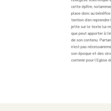
l’exégèse scientifique 
cette épître, notammen
place donc au bénéfice 
tention d’en reprendre 
jette sur le texte lui
que peut apporter à l’i
de son contenu. Partant 
n’est pas nécessairemen
son époque et des circo
contenir pour l’Eglise d