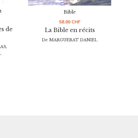
t
Bible
58.00
CHF
es de
La Bible en récits
L
De
MARGUERAT DANIEL
AS
,
L