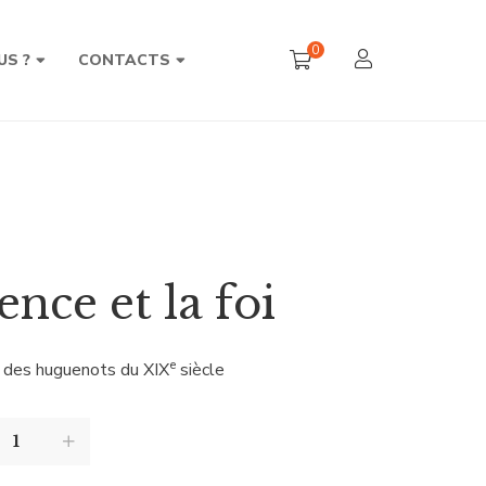
0
US ?
CONTACTS
ence et la foi
e
e des huguenots du XIX
siècle