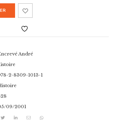
IER
Encrevé André
istoire
978-2-8309-1013-1
Histoire
428
05/09/2001