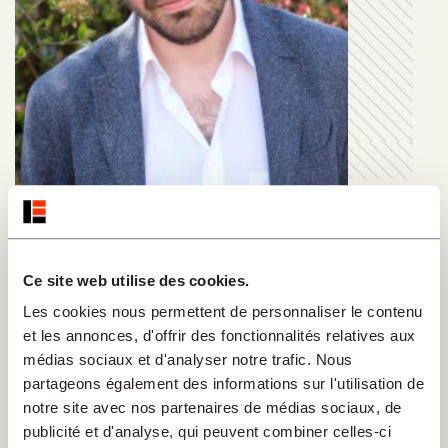
Genin Vincent
Ce site web utilise des cookies.
Les cookies nous permettent de personnaliser le contenu
"Rédacteur en chef de la revue "Les Études
et les annonces, d'offrir des fonctionnalités relatives aux
sociales", Vincent Genin est historien, également
médias sociaux et d'analyser notre trafic. Nous
diplômé en sciences religieuses de l’École pratique
partageons également des informations sur l'utilisation de
des hautes études (EPHE). Il a mené ses travaux
notre site avec nos partenaires de médias sociaux, de
sous les directions respectives de Valentine Zuber
publicité et d'analyse, qui peuvent combiner celles-ci