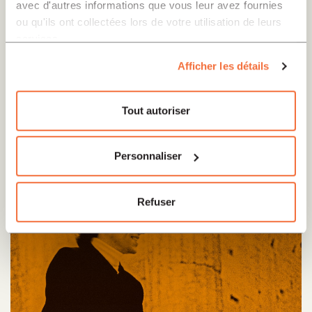
puis Philippe Portier."
avec d'autres informations que vous leur avez fournies
ou qu'ils ont collectées lors de votre utilisation de leurs
services.
Afficher les détails
Tout autoriser
Personnaliser
Refuser