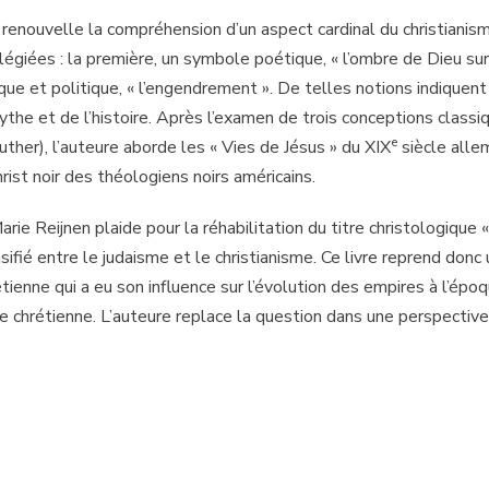
renouvelle la compréhension d’un aspect cardinal du christianisme
ilégiées : la première, un symbole poétique, « l’ombre de Dieu sur 
ue et politique, « l’engendrement ». De telles notions indiquent 
mythe et de l’histoire. Après l’examen de trois conceptions classiq
e
ther), l’auteure aborde les « Vies de Jésus » du XIX
siècle alle
hrist noir des théologiens noirs américains.
ie Reijnen plaide pour la réhabilitation du titre christologique «
sifié entre le judaisme et le christianisme. Ce livre reprend don
rétienne qui a eu son influence sur l’évolution des empires à l’épo
re chrétienne. L’auteure replace la question dans une perspectiv