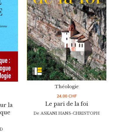
Théologie
24.00
CHF
Ecrit
Le pari de la foi
ur la
ique
De
ASKANI HANS-CHRISTOPH
D