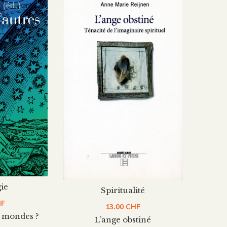
ie
Spiritualité
HF
13.00
CHF
s mondes ?
L’ange obstiné