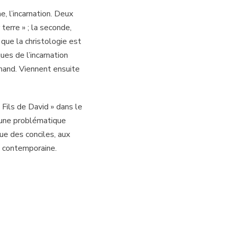
, l’incarnation. Deux
terre » ; la seconde,
que la christologie est
ues de l’incarnation
mand. Viennent ensuite
 Fils de David » dans le
c une problématique
que des conciles, aux
e contemporaine.