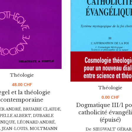
Théologie
48.00
CHF
Théologie
gel et la théologie
0.00
CHF
contemporaine
Dogmatique III/1 po
ER ANDRÉ
,
BRUAIRE CLAUDE
,
catholicité évangél
PELLE ALBERT
,
DUBARLE
(épuisé)
NIQUE
,
LÉONARD ANDRÉ
,
 JEAN-LOUIS
,
MOLTMANN
De
SIEGWALT GÉRAR