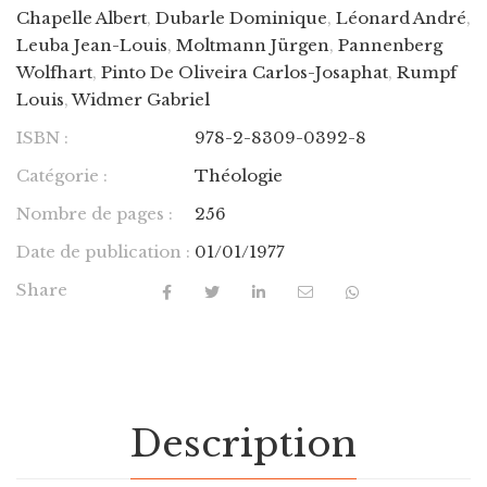
Chapelle Albert
,
Dubarle Dominique
,
Léonard André
,
Leuba Jean-Louis
,
Moltmann Jürgen
,
Pannenberg
Wolfhart
,
Pinto De Oliveira Carlos-Josaphat
,
Rumpf
Louis
,
Widmer Gabriel
ISBN :
978-2-8309-0392-8
Catégorie :
Théologie
Nombre de pages :
256
Date de publication :
01/01/1977
Share
Description