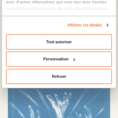
avec d'autres informations que vous leur avez fournies
ou qu'ils ont collectées lors de votre utilisation de leurs
services.
Afficher les détails
Tout autoriser
Personnaliser
Refuser
Widmer Gabriel