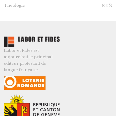
(305)
Théologie
Labor et Fides est
aujourd’hui le principal
éditeur protestant de
langue française.