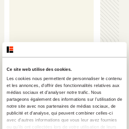
Ce site web utilise des cookies.
Stucki Pierre-André
Les cookies nous permettent de personnaliser le contenu
et les annonces, d'offrir des fonctionnalités relatives aux
"Pierre-André Stucki a été professeur de
médias sociaux et d'analyser notre trafic. Nous
philosophie à Lausanne et Neuchâtel. Il a
partageons également des informations sur l'utilisation de
notamment publié "La clarté des intentions" (Cerf,
notre site avec nos partenaires de médias sociaux, de
publicité et d'analyse, qui peuvent combiner celles-ci
1996)."
avec d'autres informations que vous leur avez fournies
ou qu'ils ont collectées lors de votre utilisation de leurs