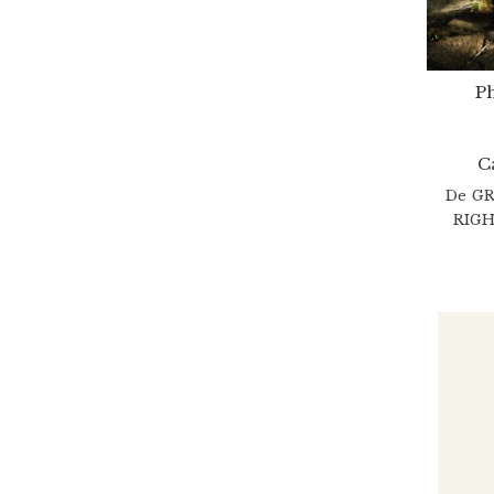
P
C
De
GR
RIGH