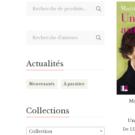
au
plus
ancien
Actualités
Nouveautés
À paraître
Ma
Collections
Un
De
L
Collection