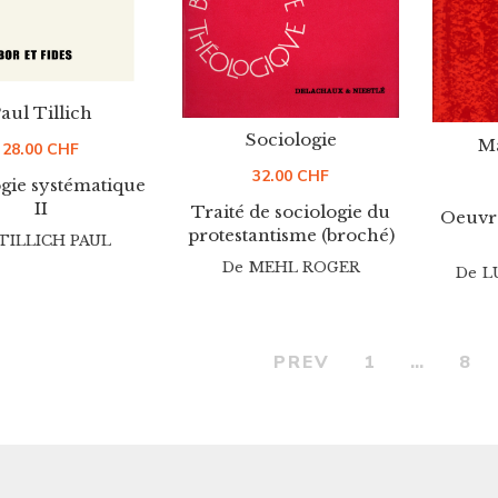
aul Tillich
Sociologie
Ma
28.00
CHF
32.00
CHF
gie systématique
II
Traité de sociologie du
Oeuvre
protestantisme (broché)
TILLICH PAUL
De
MEHL ROGER
De
L
PREV
1
…
8