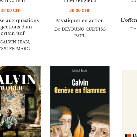
Pr
ean Calvin
Interreligieux
32.00
CHF
35.00
CHF
L’offe
e aux questions
Mystiques en action
bjections d’un
De
De
DEYOUNG CURTISS
certain juif
PAUL
CALVIN JEAN
,
ESSLER MARC