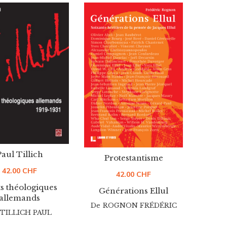
Paul Tillich
Protestantisme
42.00
CHF
42.00
CHF
ts théologiques
Générations Ellul
allemands
De
ROGNON FRÉDÉRIC
TILLICH PAUL