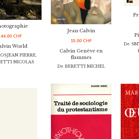
Pr
hotographie
Jean Calvin
P
44.00
CHF
15.00
CHF
De
SM
alvin World
Calvin Genève en
OSJEAN PIERRE
,
flammes
ETTI NICOLAS
De
BERETTI MICHEL