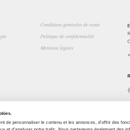
Conditions générales de vente
E
R
pte
Politique de confidentialité
C
Mentions légales
+
okies.
t de personnaliser le contenu et les annonces, d'offrir des fonct
ux et d'analyser notre trafic. Nous partageons également des in