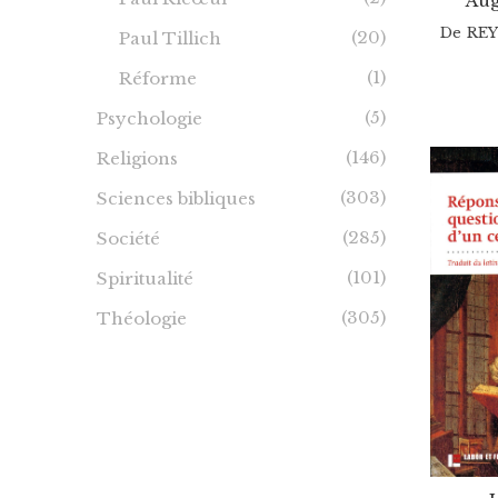
Aug
De
RE
(20)
Paul Tillich
(1)
Réforme
(5)
Psychologie
(146)
Religions
(303)
Sciences bibliques
(285)
Société
(101)
Spiritualité
(305)
Théologie