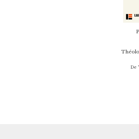
P
Théolo
De