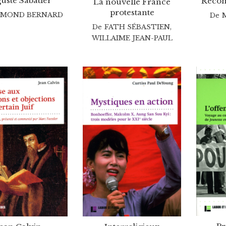
uste Sabatier
Recom
La nouvelle France
protestante
YMOND BERNARD
De
De
FATH SÉBASTIEN
,
WILLAIME JEAN-PAUL