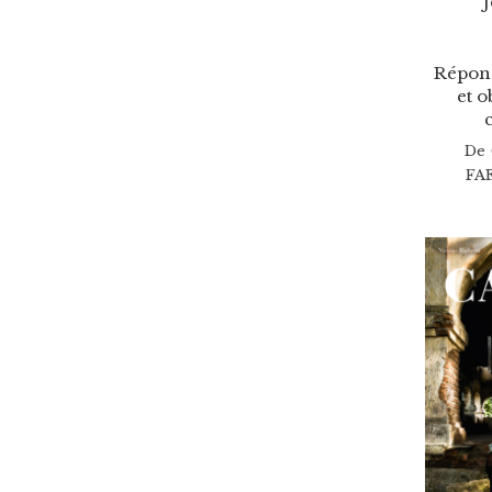
J
Répons
et o
De
FA