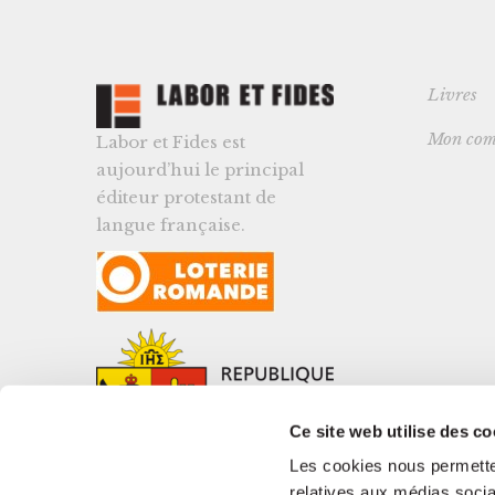
Livres
Mon com
Labor et Fides est
aujourd’hui le principal
éditeur protestant de
langue française.
Ce site web utilise des co
Les cookies nous permetten
relatives aux médias socia