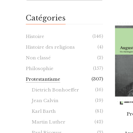
Catégories
(146)
Histoire
(4)
Histoire des religions
(2)
Non classé
(157)
Philosophie
(307)
Protestantisme
(16)
Dietrich Bonhoeffer
(19)
Jean Calvin
(81)
Karl Barth
Pr
(42)
Martin Luther
(2)
Paul Ricœur