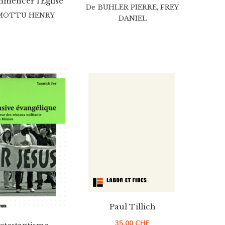
mencer l’Eglise
De
BUHLER PIERRE
,
FREY
MOTTU HENRY
DANIEL
Paul Tillich
35.00
CHF