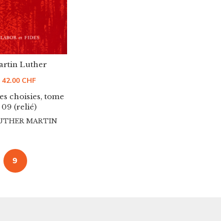
rtin Luther
42.00
CHF
s choisies, tome
09 (relié)
UTHER MARTIN
9