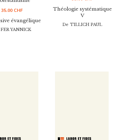
otestantisme
Théologie systématique
35.00
CHF
V
nsive évangélique
De
TILLICH PAUL
FER YANNICK