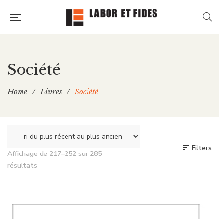
Société
Home
/
Livres
/
Société
Filters
Affichage de 217–252 sur 285
Trié
résultats
du
plus
récent
au