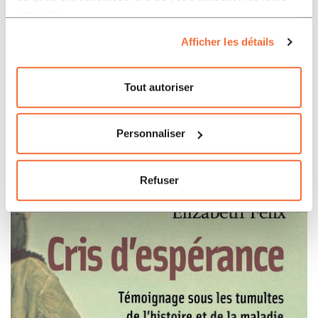
services.
Afficher les détails
Littératures
28.00
CHF
Tout autoriser
Un homme libre – Titre imprimé à la
demande
De
GRASSIEN ERIC
Personnaliser
Refuser