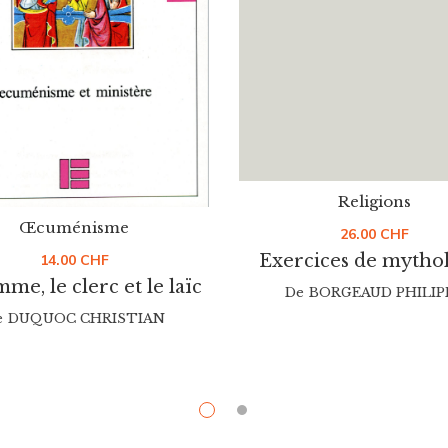
Religions
Œcuménisme
26.00
CHF
Exercices de mytho
14.00
CHF
me, le clerc et le laïc
De
BORGEAUD PHILIP
e
DUQUOC CHRISTIAN