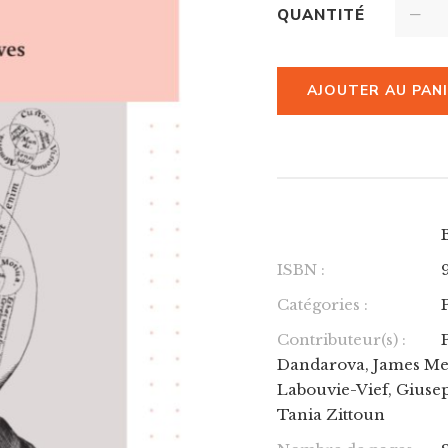
QUANTITÉ
AJOUTER AU PAN
ISBN :
Catégories :
Contributeur(s) :
Dandarova, James Mere
Labouvie-Vief, Giusep
Tania Zittoun