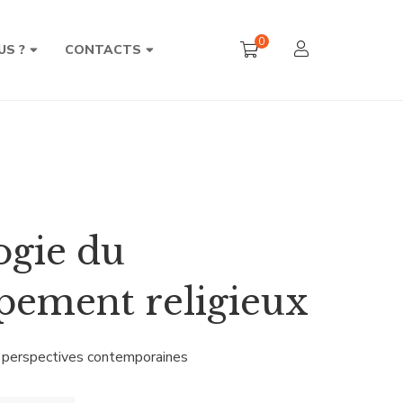
0
US ?
CONTACTS
ogie du
pement religieux
t perspectives contemporaines