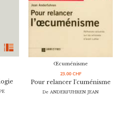
Œcuménisme
23.00
CHF
logie
Pour relancer l’cuménisme
reco
PE
De
ANDERFUHREN JEAN
De